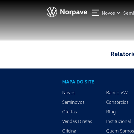
Novos
Semi
Relatori
MAPA DO SITE
Norpave Vw
Novos
Banco VW
Londrina - PR,
Av. Tiradentes, 1445 - Jardim Shangri-Lá A, Londrina 
Seminovos
Consórcios
Ofertas
Blog
Showroom
Segunda à sexta-feira das 8h às 18h
Vendas Diretas
Institucional
1º Sábado das 8h às 13h
Oficina
Quem Somos