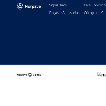
2º Sábado: das 8h às 15h
Sign&Drive
Fale Conosco
3º e 4º Sábados: das 8h às 17h
Peças e Acessórios
Código de Co
Serviços
Segunda à sexta-feira das 7h30 às 18h
Sábado das 7h30 às 12h
Peças e Acessórios
Segunda à sexta-feira das 8h às 18h
Sábado das 8h às 12h