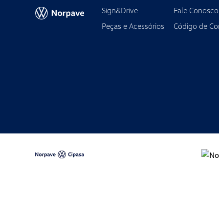
2º Sábado: das 8h às 15h
Sign&Drive
Fale Conosco
3º e 4º Sábados: das 8h às 17h
Peças e Acessórios
Código de Co
Serviços
Segunda à sexta-feira das 7h30 às 18h
Sábado das 7h30 às 12h
Peças e Acessórios
Segunda à sexta-feira das 8h às 18h
Sábado das 8h às 12h