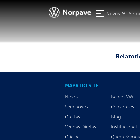
Novos
Semi
Relatori
MAPA DO SITE
Norpave Vw
Novos
Banco VW
Londrina - PR,
Av. Tiradentes, 1445 - Jardim Shangri-Lá A, Londrina 
Seminovos
Consórcios
Ofertas
Blog
Showroom
Segunda à sexta-feira das 8h às 18h
Vendas Diretas
Institucional
1º Sábado das 8h às 13h
Oficina
Quem Somos